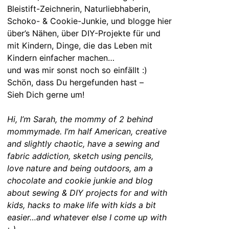
Bleistift-Zeichnerin, Naturliebhaberin,
Schoko- & Cookie-Junkie, und blogge hier
über’s Nähen, über DIY-Projekte für und
mit Kindern, Dinge, die das Leben mit
Kindern einfacher machen…
und was mir sonst noch so einfällt :)
Schön, dass Du hergefunden hast –
Sieh Dich gerne um!
Hi, I’m Sarah, the mommy of 2 behind
mommymade. I’m half American, creative
and slightly chaotic, have a sewing and
fabric addiction, sketch using pencils,
love nature and being outdoors, am a
chocolate and cookie junkie and blog
about sewing & DIY projects for and with
kids, hacks to make life with kids a bit
easier…and whatever else I come up with