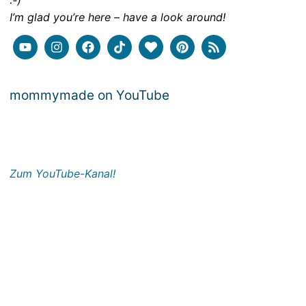
:-)
I’m glad you’re here – have a look around!
mommymade on YouTube
Zum YouTube-Kanal!