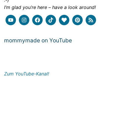
:-)
I’m glad you’re here – have a look around!
mommymade on YouTube
Zum YouTube-Kanal!