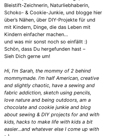
Bleistift-Zeichnerin, Naturliebhaberin,
Schoko- & Cookie-Junkie, und blogge hier
über’s Nähen, über DIY-Projekte für und
mit Kindern, Dinge, die das Leben mit
Kindern einfacher machen…
und was mir sonst noch so einfällt :)
Schön, dass Du hergefunden hast –
Sieh Dich gerne um!
Hi, I’m Sarah, the mommy of 2 behind
mommymade. I’m half American, creative
and slightly chaotic, have a sewing and
fabric addiction, sketch using pencils,
love nature and being outdoors, am a
chocolate and cookie junkie and blog
about sewing & DIY projects for and with
kids, hacks to make life with kids a bit
easier…and whatever else I come up with