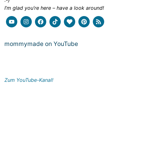
:-)
I’m glad you’re here – have a look around!
mommymade on YouTube
Zum YouTube-Kanal!