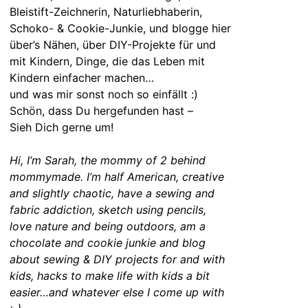
Bleistift-Zeichnerin, Naturliebhaberin,
Schoko- & Cookie-Junkie, und blogge hier
über’s Nähen, über DIY-Projekte für und
mit Kindern, Dinge, die das Leben mit
Kindern einfacher machen…
und was mir sonst noch so einfällt :)
Schön, dass Du hergefunden hast –
Sieh Dich gerne um!
Hi, I’m Sarah, the mommy of 2 behind
mommymade. I’m half American, creative
and slightly chaotic, have a sewing and
fabric addiction, sketch using pencils,
love nature and being outdoors, am a
chocolate and cookie junkie and blog
about sewing & DIY projects for and with
kids, hacks to make life with kids a bit
easier…and whatever else I come up with