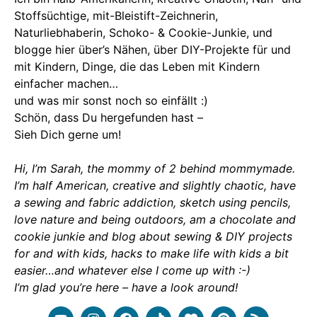
Stoffsüchtige, mit-Bleistift-Zeichnerin,
Naturliebhaberin, Schoko- & Cookie-Junkie, und
blogge hier über’s Nähen, über DIY-Projekte für und
mit Kindern, Dinge, die das Leben mit Kindern
einfacher machen…
und was mir sonst noch so einfällt :)
Schön, dass Du hergefunden hast –
Sieh Dich gerne um!
Hi, I’m Sarah, the mommy of 2 behind mommymade.
I’m half American, creative and slightly chaotic, have
a sewing and fabric addiction, sketch using pencils,
love nature and being outdoors, am a chocolate and
cookie junkie and blog about sewing & DIY projects
for and with kids, hacks to make life with kids a bit
easier…and whatever else I come up with :-)
I’m glad you’re here – have a look around!