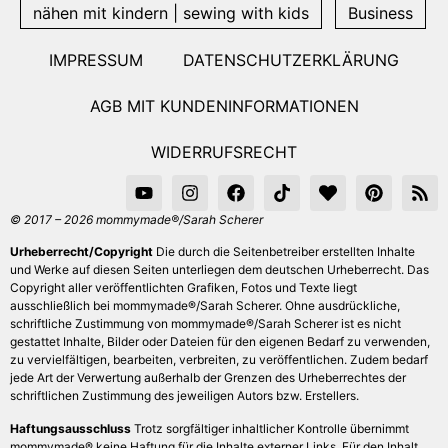
nähen mit kindern | sewing with kids
Business
IMPRESSUM
DATENSCHUTZERKLÄRUNG
AGB MIT KUNDENINFORMATIONEN
WIDERRUFSRECHT
© 2017 – 2026 mommymade®/Sarah Scherer
Urheberrecht/Copyright
Die durch die Seitenbetreiber erstellten Inhalte
und Werke auf diesen Seiten unterliegen dem deutschen Urheberrecht. Das
Copyright aller veröffentlichten Grafiken, Fotos und Texte liegt
ausschließlich bei mommymade®/Sarah Scherer. Ohne ausdrückliche,
schriftliche Zustimmung von mommymade®/Sarah Scherer ist es nicht
gestattet Inhalte, Bilder oder Dateien für den eigenen Bedarf zu verwenden,
zu vervielfältigen, bearbeiten, verbreiten, zu veröffentlichen. Zudem bedarf
jede Art der Verwertung außerhalb der Grenzen des Urheberrechtes der
schriftlichen Zustimmung des jeweiligen Autors bzw. Erstellers.
Haftungsausschluss
Trotz sorgfältiger inhaltlicher Kontrolle übernimmt
mommymade® keine Haftung für die Inhalte externer Links. Für den Inhalt