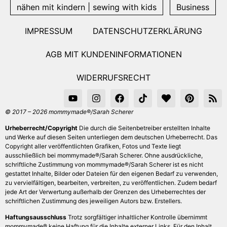
nähen mit kindern | sewing with kids
Business
IMPRESSUM
DATENSCHUTZERKLÄRUNG
AGB MIT KUNDENINFORMATIONEN
WIDERRUFSRECHT
© 2017 – 2026 mommymade®/Sarah Scherer
Urheberrecht/Copyright
Die durch die Seitenbetreiber erstellten Inhalte
und Werke auf diesen Seiten unterliegen dem deutschen Urheberrecht. Das
Copyright aller veröffentlichten Grafiken, Fotos und Texte liegt
ausschließlich bei mommymade®/Sarah Scherer. Ohne ausdrückliche,
schriftliche Zustimmung von mommymade®/Sarah Scherer ist es nicht
gestattet Inhalte, Bilder oder Dateien für den eigenen Bedarf zu verwenden,
zu vervielfältigen, bearbeiten, verbreiten, zu veröffentlichen. Zudem bedarf
jede Art der Verwertung außerhalb der Grenzen des Urheberrechtes der
schriftlichen Zustimmung des jeweiligen Autors bzw. Erstellers.
Haftungsausschluss
Trotz sorgfältiger inhaltlicher Kontrolle übernimmt
mommymade® keine Haftung für die Inhalte externer Links. Für den Inhalt