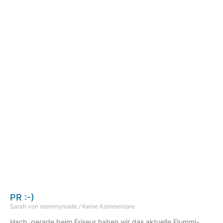
PR :-)
Sarah von mommymade
Keine Kommentare
Hach, gerade beim Friseur haben wir das aktuelle Flummi-