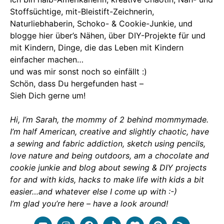
Stoffsüchtige, mit-Bleistift-Zeichnerin,
Naturliebhaberin, Schoko- & Cookie-Junkie, und
blogge hier über’s Nähen, über DIY-Projekte für und
mit Kindern, Dinge, die das Leben mit Kindern
einfacher machen…
und was mir sonst noch so einfällt :)
Schön, dass Du hergefunden hast –
Sieh Dich gerne um!
Hi, I’m Sarah, the mommy of 2 behind mommymade.
I’m half American, creative and slightly chaotic, have
a sewing and fabric addiction, sketch using pencils,
love nature and being outdoors, am a chocolate and
cookie junkie and blog about sewing & DIY projects
for and with kids, hacks to make life with kids a bit
easier…and whatever else I come up with :-)
I’m glad you’re here – have a look around!