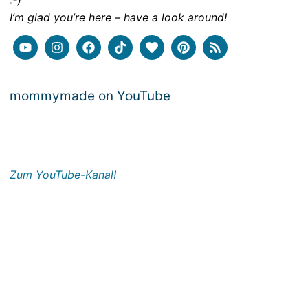
:-)
I’m glad you’re here – have a look around!
mommymade on YouTube
Zum YouTube-Kanal!