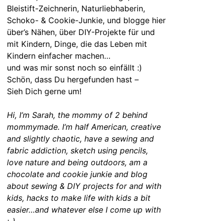
Bleistift-Zeichnerin, Naturliebhaberin,
Schoko- & Cookie-Junkie, und blogge hier
über’s Nähen, über DIY-Projekte für und
mit Kindern, Dinge, die das Leben mit
Kindern einfacher machen…
und was mir sonst noch so einfällt :)
Schön, dass Du hergefunden hast –
Sieh Dich gerne um!
Hi, I’m Sarah, the mommy of 2 behind
mommymade. I’m half American, creative
and slightly chaotic, have a sewing and
fabric addiction, sketch using pencils,
love nature and being outdoors, am a
chocolate and cookie junkie and blog
about sewing & DIY projects for and with
kids, hacks to make life with kids a bit
easier…and whatever else I come up with