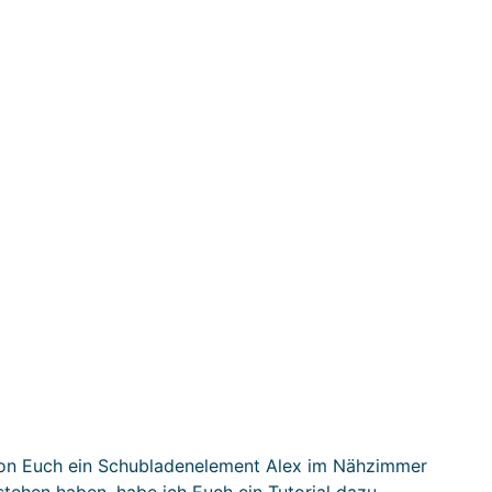
von Euch ein Schubladenelement Alex im Nähzimmer
ehen haben, habe ich Euch ein Tutorial dazu