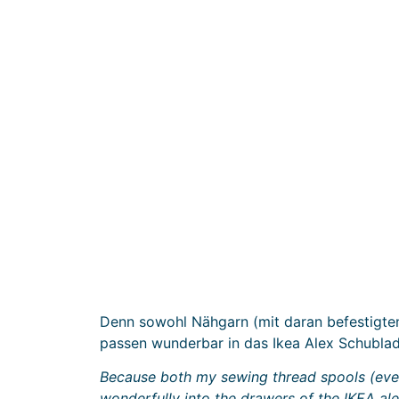
Denn sowohl Nähgarn (mit daran befestigte
passen wunderbar in das Ikea Alex Schubla
Because both my sewing thread spools (even
wonderfully into the drawers of the IKEA ale