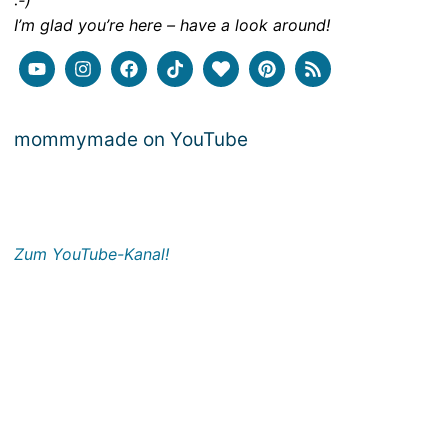
:-)
I’m glad you’re here – have a look around!
mommymade on YouTube
Zum YouTube-Kanal!