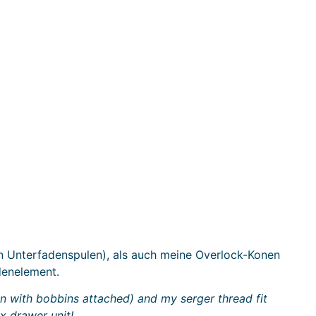
n Unterfadenspulen), als auch meine Overlock-Konen
denelement.
 with bobbins attached) and my serger thread fit
x drawer unit!