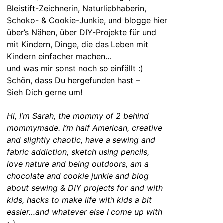
Bleistift-Zeichnerin, Naturliebhaberin,
Schoko- & Cookie-Junkie, und blogge hier
über’s Nähen, über DIY-Projekte für und
mit Kindern, Dinge, die das Leben mit
Kindern einfacher machen…
und was mir sonst noch so einfällt :)
Schön, dass Du hergefunden hast –
Sieh Dich gerne um!
Hi, I’m Sarah, the mommy of 2 behind
mommymade. I’m half American, creative
and slightly chaotic, have a sewing and
fabric addiction, sketch using pencils,
love nature and being outdoors, am a
chocolate and cookie junkie and blog
about sewing & DIY projects for and with
kids, hacks to make life with kids a bit
easier…and whatever else I come up with