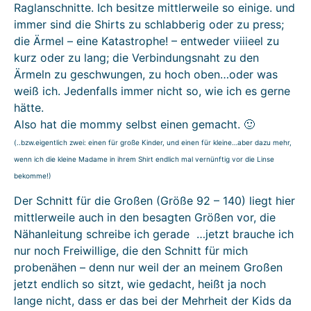
Raglanschnitte. Ich besitze mittlerweile so einige. und
immer sind die Shirts zu schlabberig oder zu press;
die Ärmel – eine Katastrophe! – entweder viiieel zu
kurz oder zu lang; die Verbindungsnaht zu den
Ärmeln zu geschwungen, zu hoch oben…oder was
weiß ich. Jedenfalls immer nicht so, wie ich es gerne
hätte.
Also hat die mommy selbst einen gemacht. 🙂
(..bzw.eigentlich zwei: einen für große Kinder, und einen für kleine…aber dazu mehr,
wenn ich die kleine Madame in ihrem Shirt endlich mal vernünftig vor die Linse
bekomme!)
Der Schnitt für die Großen (Größe 92 – 140) liegt hier
mittlerweile auch in den besagten Größen vor, die
Nähanleitung schreibe ich gerade …jetzt brauche ich
nur noch Freiwillige, die den Schnitt für mich
probenähen – denn nur weil der an meinem Großen
jetzt endlich so sitzt, wie gedacht, heißt ja noch
lange nicht, dass er das bei der Mehrheit der Kids da