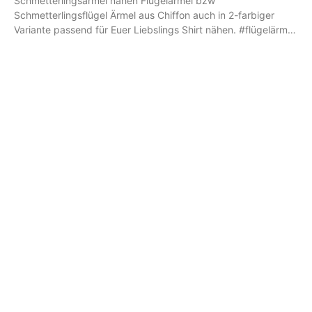
Schmetterlingsärmel nähen Flügelärmel bzw
Schmetterlingsflügel Ärmel aus Chiffon auch in 2-farbiger
Variante passend für Euer Liebslings Shirt nähen. #flügelärmel
#zweifarbig #chiffon Sie sehen