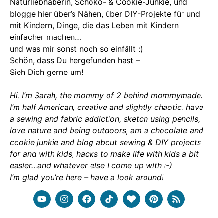
Naturliebhaberin, Schoko- & Cookie-Junkie, und
blogge hier über’s Nähen, über DIY-Projekte für und
mit Kindern, Dinge, die das Leben mit Kindern
einfacher machen…
und was mir sonst noch so einfällt :)
Schön, dass Du hergefunden hast –
Sieh Dich gerne um!
Hi, I’m Sarah, the mommy of 2 behind mommymade.
I’m half American, creative and slightly chaotic, have
a sewing and fabric addiction, sketch using pencils,
love nature and being outdoors, am a chocolate and
cookie junkie and blog about sewing & DIY projects
for and with kids, hacks to make life with kids a bit
easier…and whatever else I come up with :-)
I’m glad you’re here – have a look around!