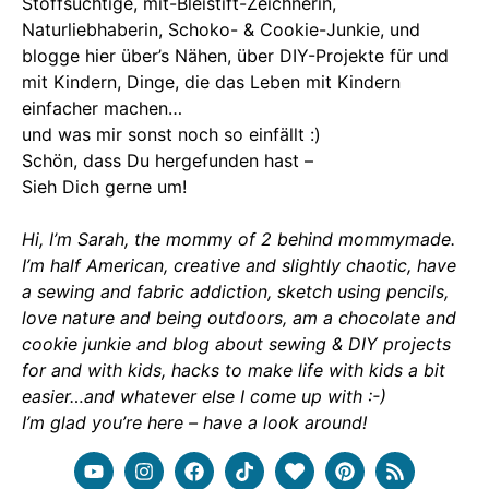
Stoffsüchtige, mit-Bleistift-Zeichnerin,
Naturliebhaberin, Schoko- & Cookie-Junkie, und
blogge hier über’s Nähen, über DIY-Projekte für und
mit Kindern, Dinge, die das Leben mit Kindern
einfacher machen…
und was mir sonst noch so einfällt :)
Schön, dass Du hergefunden hast –
Sieh Dich gerne um!
Hi, I’m Sarah, the mommy of 2 behind mommymade.
I’m half American, creative and slightly chaotic, have
a sewing and fabric addiction, sketch using pencils,
love nature and being outdoors, am a chocolate and
cookie junkie and blog about sewing & DIY projects
for and with kids, hacks to make life with kids a bit
easier…and whatever else I come up with :-)
I’m glad you’re here – have a look around!