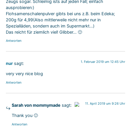
Zeugs sogar. Schleimig ists auf jeden Fall; einfach
ausprobieren:)
Flohsamenschalenpulver gibts bei uns z.B. beim Edeka;
200g für 4,99(Also mittlerweile nicht mehr nur in
Spezialläden, sondern auch im Supermarkt…)
Das reicht für ziemlich viel! Glibber… 🙂
Antworten
1. Februar 2019 um 12:45 Uhr
nur
sagt:
very very nice blog
Antworten
11. April 2019 um 9:26 Uhr
Sarah von mommymade
sagt:
Das „Echte-Person“-Abzeichen!
Thank you 🙂
Anti-Spam von CleanTalk
Antworten