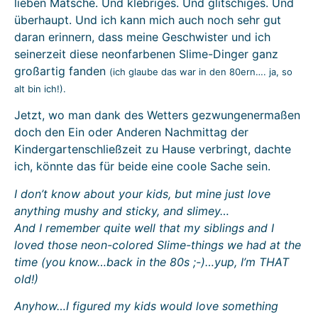
lieben Matsche. Und klebriges. Und glitschiges. Und
überhaupt. Und ich kann mich auch noch sehr gut
daran erinnern, dass meine Geschwister und ich
seinerzeit diese neonfarbenen Slime-Dinger ganz
großartig fanden
(ich glaube das war in den 80ern…. ja, so
alt bin ich!).
Jetzt, wo man dank des Wetters gezwungenermaßen
doch den Ein oder Anderen Nachmittag der
Kindergartenschließzeit zu Hause verbringt, dachte
ich, könnte das für beide eine coole Sache sein.
I don’t know about your kids, but mine just love
anything mushy and sticky, and slimey…
And I remember quite well that my siblings and I
loved those neon-colored Slime-things we had at the
time (you know…back in the 80s ;-)…yup, I’m THAT
old!)
Anyhow…I figured my kids would love something