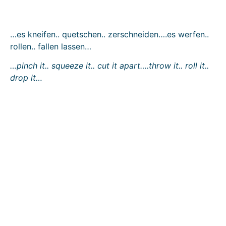
…es kneifen.. quetschen.. zerschneiden….es werfen..
rollen.. fallen lassen…
…pinch it.. squeeze it.. cut it apart….throw it.. roll it..
drop it…