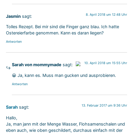
8. April 2018 um 12:48 Uhr
Jasmin
sagt:
Tolles Rezept. Bei mir sind die Finger ganz blau. Ich hatte
Ostereierfarbe genommen. Kann es daran liegen?
Antworten
10. April 2018 um 15:55 Uhr
Sarah von mommymade
sagt:
Das „Echte-Person“-Abzeichen!
😀 Ja, kann es. Muss man gucken und ausprobieren.
Anti-Spam von CleanTalk
Antworten
13. Februar 2017 um 9:36 Uhr
Sarah
sagt:
Hallo,
Ja, man jann mit der Menge Wasser, Flohsamenschalen und
eben auch, wie oben geschildert, durchaus einfach mit der