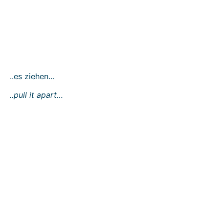
..es ziehen…
..pull it apart…