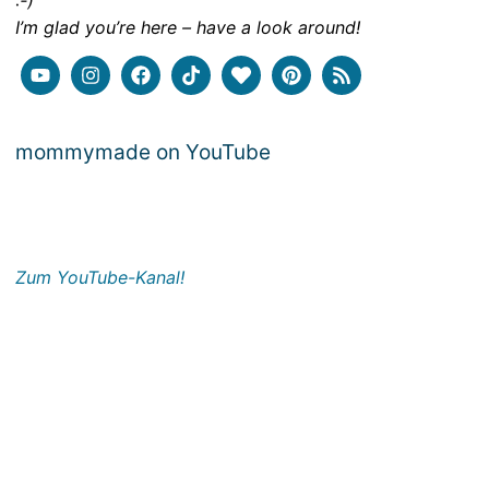
:-)
I’m glad you’re here – have a look around!
mommymade on YouTube
Zum YouTube-Kanal!