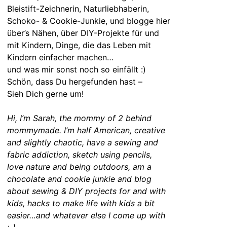
Bleistift-Zeichnerin, Naturliebhaberin,
Schoko- & Cookie-Junkie, und blogge hier
über’s Nähen, über DIY-Projekte für und
mit Kindern, Dinge, die das Leben mit
Kindern einfacher machen…
und was mir sonst noch so einfällt :)
Schön, dass Du hergefunden hast –
Sieh Dich gerne um!
Hi, I’m Sarah, the mommy of 2 behind
mommymade. I’m half American, creative
and slightly chaotic, have a sewing and
fabric addiction, sketch using pencils,
love nature and being outdoors, am a
chocolate and cookie junkie and blog
about sewing & DIY projects for and with
kids, hacks to make life with kids a bit
easier…and whatever else I come up with