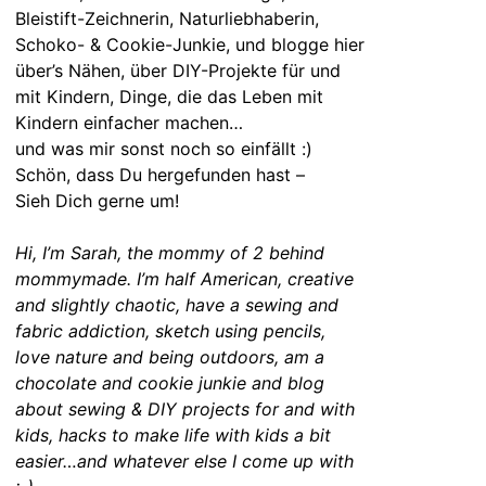
Bleistift-Zeichnerin, Naturliebhaberin,
Schoko- & Cookie-Junkie, und blogge hier
über’s Nähen, über DIY-Projekte für und
mit Kindern, Dinge, die das Leben mit
Kindern einfacher machen…
und was mir sonst noch so einfällt :)
Schön, dass Du hergefunden hast –
Sieh Dich gerne um!
Hi, I’m Sarah, the mommy of 2 behind
mommymade. I’m half American, creative
and slightly chaotic, have a sewing and
fabric addiction, sketch using pencils,
love nature and being outdoors, am a
chocolate and cookie junkie and blog
about sewing & DIY projects for and with
kids, hacks to make life with kids a bit
easier…and whatever else I come up with