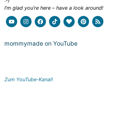
:-)
I’m glad you’re here – have a look around!
mommymade on YouTube
Zum YouTube-Kanal!