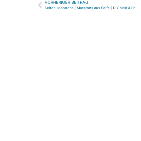
VORHERIGER BEITRAG
Alternative:
Seifen-Macarons | Macarons aus Seife | DIY Melt & Pour Soap Macarons | DIY Anleitung