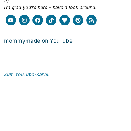
:-)
I’m glad you’re here – have a look around!
mommymade on YouTube
Zum YouTube-Kanal!