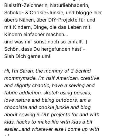
Bleistift-Zeichnerin, Naturliebhaberin,
Schoko- & Cookie-Junkie, und blogge hier
über’s Nähen, über DIY-Projekte für und
mit Kindern, Dinge, die das Leben mit
Kindern einfacher machen…
und was mir sonst noch so einfällt :)
Schön, dass Du hergefunden hast –
Sieh Dich gerne um!
Hi, I’m Sarah, the mommy of 2 behind
mommymade. I’m half American, creative
and slightly chaotic, have a sewing and
fabric addiction, sketch using pencils,
love nature and being outdoors, am a
chocolate and cookie junkie and blog
about sewing & DIY projects for and with
kids, hacks to make life with kids a bit
easier…and whatever else I come up with