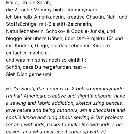
Hallo, ich bin Sarah,
die 2-fache Mommy hinter mommymade.
Ich bin halb-Amerikanerin, kreative Chaotin, Näh- und
Stoffsüchtige, mit-Bleistift-Zeichnerin,
Naturliebhaberin, Schoko- & Cookie-Junkie, und
blogge hier über’s Nähen, über DIY-Projekte für und
mit Kindern, Dinge, die das Leben mit Kindern
einfacher machen…
und was mir sonst noch so einfällt :)
Schön, dass Du hergefunden hast –
Sieh Dich gerne um!
Hi, I’m Sarah, the mommy of 2 behind mommymade.
I’m half American, creative and slightly chaotic, have
a sewing and fabric addiction, sketch using pencils,
love nature and being outdoors, am a chocolate and
cookie junkie and blog about sewing & DIY projects
for and with kids, hacks to make life with kids a bit
easier…and whatever else I come up with :-)