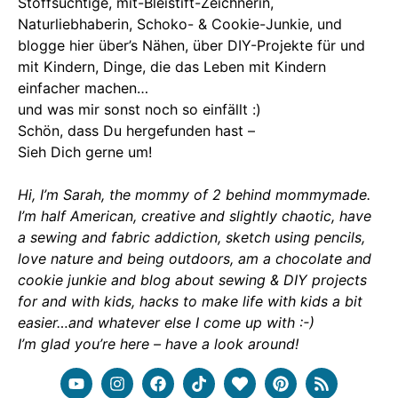
Stoffsüchtige, mit-Bleistift-Zeichnerin,
Naturliebhaberin, Schoko- & Cookie-Junkie, und
blogge hier über’s Nähen, über DIY-Projekte für und
mit Kindern, Dinge, die das Leben mit Kindern
einfacher machen…
und was mir sonst noch so einfällt :)
Schön, dass Du hergefunden hast –
Sieh Dich gerne um!
Hi, I’m Sarah, the mommy of 2 behind mommymade.
I’m half American, creative and slightly chaotic, have
a sewing and fabric addiction, sketch using pencils,
love nature and being outdoors, am a chocolate and
cookie junkie and blog about sewing & DIY projects
for and with kids, hacks to make life with kids a bit
easier…and whatever else I come up with :-)
I’m glad you’re here – have a look around!