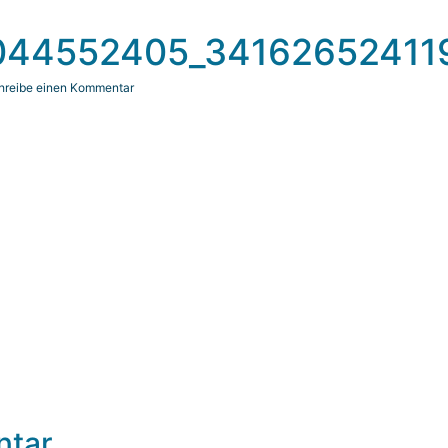
044552405_34162652411
hreibe einen Kommentar
ntar