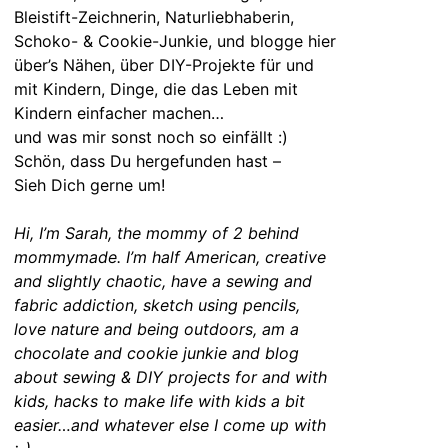
Bleistift-Zeichnerin, Naturliebhaberin,
Schoko- & Cookie-Junkie, und blogge hier
über’s Nähen, über DIY-Projekte für und
mit Kindern, Dinge, die das Leben mit
Kindern einfacher machen…
und was mir sonst noch so einfällt :)
Schön, dass Du hergefunden hast –
Sieh Dich gerne um!
Hi, I’m Sarah, the mommy of 2 behind
mommymade. I’m half American, creative
and slightly chaotic, have a sewing and
fabric addiction, sketch using pencils,
love nature and being outdoors, am a
chocolate and cookie junkie and blog
about sewing & DIY projects for and with
kids, hacks to make life with kids a bit
easier…and whatever else I come up with