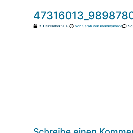
47316013_989878
3. Dezember 2018
von
Sarah von mommymade
Sc
Schreibe einen Komme