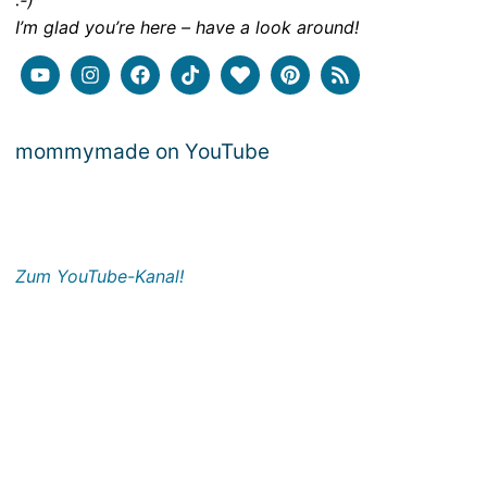
:-)
I’m glad you’re here – have a look around!
mommymade on YouTube
Zum YouTube-Kanal!