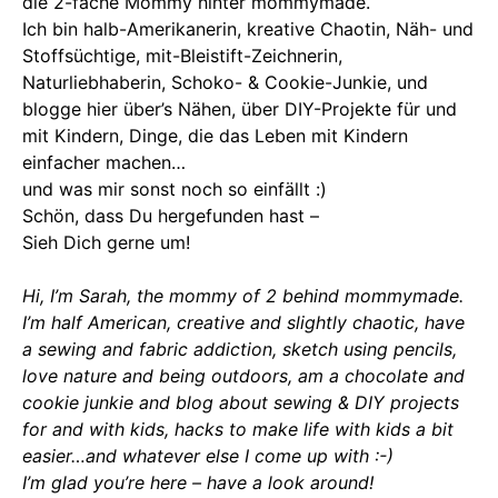
die 2-fache Mommy hinter mommymade.
Ich bin halb-Amerikanerin, kreative Chaotin, Näh- und
Stoffsüchtige, mit-Bleistift-Zeichnerin,
Naturliebhaberin, Schoko- & Cookie-Junkie, und
blogge hier über’s Nähen, über DIY-Projekte für und
mit Kindern, Dinge, die das Leben mit Kindern
einfacher machen…
und was mir sonst noch so einfällt :)
Schön, dass Du hergefunden hast –
Sieh Dich gerne um!
Hi, I’m Sarah, the mommy of 2 behind mommymade.
I’m half American, creative and slightly chaotic, have
a sewing and fabric addiction, sketch using pencils,
love nature and being outdoors, am a chocolate and
cookie junkie and blog about sewing & DIY projects
for and with kids, hacks to make life with kids a bit
easier…and whatever else I come up with :-)
I’m glad you’re here – have a look around!