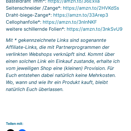
Basteldraht 1mm*:
https://amzn.to/36Exiia
Seitenschneider /Zange*:
https://amzn.to/2HVKdSs
Draht-biege-Zange*:
https://amzn.to/33Arep3
Cellophanfolie*:
https://amzn.to/3nlnNKF
weitere schillernde Folien*:
https://amzn.to/3nkSvU9
Mit * gekennzeichnete Links sind sogenannte
Affiliate-Links, die mit Partnerprogrammen der
verlinkten Webshops verknüpft sind. Kommt über
einen solchen Link ein Einkauf zustande, erhalte ich
vom jeweiligen Shop eine (kleinen) Provision. Für
Euch entstehen dabei natürlich keine Mehrkosten.
Wo, wann und wie Ihr ein Produkt kauft, bleibt
natürlich Euch überlassen.
Teilen mit: