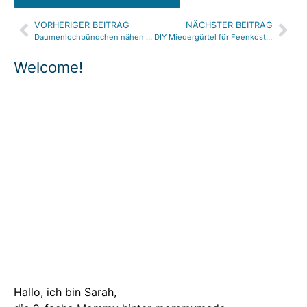
VORHERIGER BEITRAG
NÄCHSTER BEITRAG
Daumenlochbündchen nähen | Pulswärmer nähen | PULLI HACK | mommymade
DIY Miedergürtel für Feenkostüm nähen | Leder gravieren | lace-up Corset belt | mommymade
Welcome!
Hallo, ich bin Sarah,