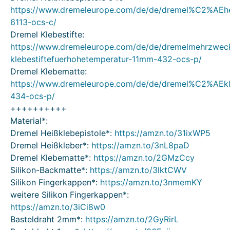
https://www.dremeleurope.com/de/de/dremel%C2%AEhe
6113-ocs-c/
Dremel Klebestifte:
https://www.dremeleurope.com/de/de/dremelmehrzwec
klebestiftefuerhohetemperatur-11mm-432-ocs-p/
Dremel Klebematte:
https://www.dremeleurope.com/de/de/dremel%C2%AEk
434-ocs-p/
++++++++++
Material*:
Dremel Heißklebepistole*:
https://amzn.to/31ixWP5
Dremel Heißkleber*:
https://amzn.to/3nL8paD
Dremel Klebematte*:
https://amzn.to/2GMzCcy
Silikon-Backmatte*:
https://amzn.to/3lktCWV
Silikon Fingerkappen*:
https://amzn.to/3nmemKY
weitere Silikon Fingerkappen*:
https://amzn.to/3iCi8w0
Basteldraht 2mm*:
https://amzn.to/2GyRirL