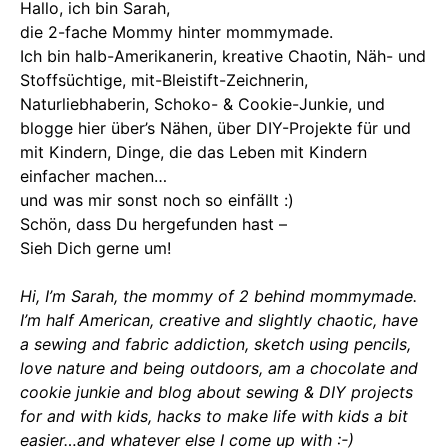
Hallo, ich bin Sarah,
die 2-fache Mommy hinter mommymade.
Ich bin halb-Amerikanerin, kreative Chaotin, Näh- und
Stoffsüchtige, mit-Bleistift-Zeichnerin,
Naturliebhaberin, Schoko- & Cookie-Junkie, und
blogge hier über’s Nähen, über DIY-Projekte für und
mit Kindern, Dinge, die das Leben mit Kindern
einfacher machen…
und was mir sonst noch so einfällt :)
Schön, dass Du hergefunden hast –
Sieh Dich gerne um!
Hi, I’m Sarah, the mommy of 2 behind mommymade.
I’m half American, creative and slightly chaotic, have
a sewing and fabric addiction, sketch using pencils,
love nature and being outdoors, am a chocolate and
cookie junkie and blog about sewing & DIY projects
for and with kids, hacks to make life with kids a bit
easier…and whatever else I come up with :-)