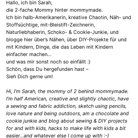
Hallo, ich bin Sarah,
die 2-fache Mommy hinter mommymade.
Ich bin halb-Amerikanerin, kreative Chaotin, Näh- und
Stoffsüchtige, mit-Bleistift-Zeichnerin,
Naturliebhaberin, Schoko- & Cookie-Junkie, und
blogge hier über’s Nähen, über DIY-Projekte für und
mit Kindern, Dinge, die das Leben mit Kindern
einfacher machen…
und was mir sonst noch so einfällt :)
Schön, dass Du hergefunden hast –
Sieh Dich gerne um!
Hi, I’m Sarah, the mommy of 2 behind mommymade.
I’m half American, creative and slightly chaotic, have
a sewing and fabric addiction, sketch using pencils,
love nature and being outdoors, am a chocolate and
cookie junkie and blog about sewing & DIY projects
for and with kids, hacks to make life with kids a bit
easier…and whatever else I come up with :-)