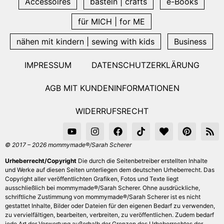
Accessoires
basteln | crafts
e-Books
für MICH | for ME
nähen mit kindern | sewing with kids
Business
IMPRESSUM
DATENSCHUTZERKLÄRUNG
AGB MIT KUNDENINFORMATIONEN
WIDERRUFSRECHT
© 2017 – 2026 mommymade®/Sarah Scherer
Urheberrecht/Copyright
Die durch die Seitenbetreiber erstellten Inhalte
und Werke auf diesen Seiten unterliegen dem deutschen Urheberrecht. Das
Copyright aller veröffentlichten Grafiken, Fotos und Texte liegt
ausschließlich bei mommymade®/Sarah Scherer. Ohne ausdrückliche,
schriftliche Zustimmung von mommymade®/Sarah Scherer ist es nicht
gestattet Inhalte, Bilder oder Dateien für den eigenen Bedarf zu verwenden,
zu vervielfältigen, bearbeiten, verbreiten, zu veröffentlichen. Zudem bedarf
jede Art der Verwertung außerhalb der Grenzen des Urheberrechtes der