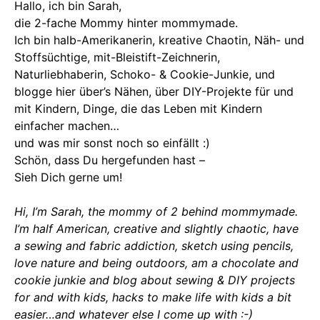
Hallo, ich bin Sarah,
die 2-fache Mommy hinter mommymade.
Ich bin halb-Amerikanerin, kreative Chaotin, Näh- und
Stoffsüchtige, mit-Bleistift-Zeichnerin,
Naturliebhaberin, Schoko- & Cookie-Junkie, und
blogge hier über’s Nähen, über DIY-Projekte für und
mit Kindern, Dinge, die das Leben mit Kindern
einfacher machen…
und was mir sonst noch so einfällt :)
Schön, dass Du hergefunden hast –
Sieh Dich gerne um!
Hi, I’m Sarah, the mommy of 2 behind mommymade.
I’m half American, creative and slightly chaotic, have
a sewing and fabric addiction, sketch using pencils,
love nature and being outdoors, am a chocolate and
cookie junkie and blog about sewing & DIY projects
for and with kids, hacks to make life with kids a bit
easier…and whatever else I come up with :-)