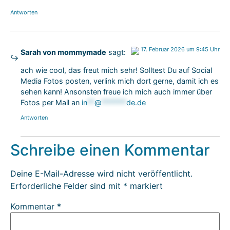
Antworten
17. Februar 2026 um 9:45 Uhr
Sarah von mommymade
sagt:
Das „Echte-Person“-Abzeichen!
ach wie cool, das freut mich sehr! Solltest Du auf Social
Anti-Spam von CleanTalk
Media Fotos posten, verlink mich dort gerne, damit ich es
sehen kann! Ansonsten freue ich mich auch immer über
Fotos per Mail an
in
**
@
*******
de.de
Antworten
Schreibe einen Kommentar
Deine E-Mail-Adresse wird nicht veröffentlicht.
Erforderliche Felder sind mit
*
markiert
Kommentar
*