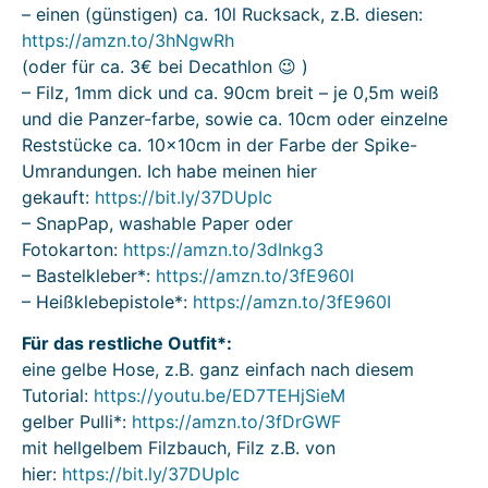
– einen (günstigen) ca. 10l Rucksack, z.B. diesen:
https://amzn.to/3hNgwRh
(oder für ca. 3€ bei Decathlon 😉 )
– Filz, 1mm dick und ca. 90cm breit – je 0,5m weiß
und die Panzer-farbe, sowie ca. 10cm oder einzelne
Reststücke ca. 10x10cm in der Farbe der Spike-
Umrandungen. Ich habe meinen hier
gekauft:
https://bit.ly/37DUpIc
– SnapPap, washable Paper oder
Fotokarton:
https://amzn.to/3dInkg3
– Bastelkleber*:
https://amzn.to/3fE960I
– Heißklebepistole*:
https://amzn.to/3fE960I
Für das restliche Outfit*:
eine gelbe Hose, z.B. ganz einfach nach diesem
Tutorial:
https://youtu.be/ED7TEHjSieM
gelber Pulli*:
https://amzn.to/3fDrGWF
mit hellgelbem Filzbauch, Filz z.B. von
hier:
https://bit.ly/37DUpIc