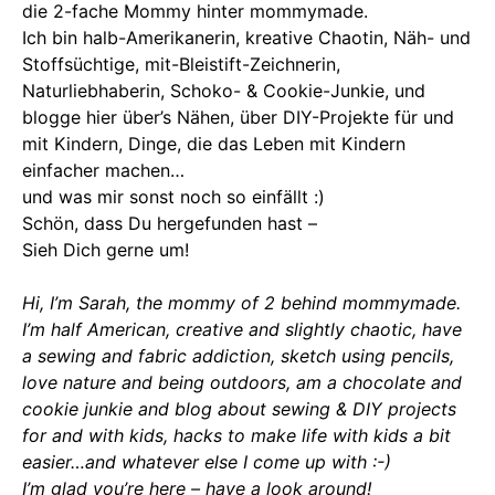
die 2-fache Mommy hinter mommymade.
Ich bin halb-Amerikanerin, kreative Chaotin, Näh- und
Stoffsüchtige, mit-Bleistift-Zeichnerin,
Naturliebhaberin, Schoko- & Cookie-Junkie, und
blogge hier über’s Nähen, über DIY-Projekte für und
mit Kindern, Dinge, die das Leben mit Kindern
einfacher machen…
und was mir sonst noch so einfällt :)
Schön, dass Du hergefunden hast –
Sieh Dich gerne um!
Hi, I’m Sarah, the mommy of 2 behind mommymade.
I’m half American, creative and slightly chaotic, have
a sewing and fabric addiction, sketch using pencils,
love nature and being outdoors, am a chocolate and
cookie junkie and blog about sewing & DIY projects
for and with kids, hacks to make life with kids a bit
easier…and whatever else I come up with :-)
I’m glad you’re here – have a look around!