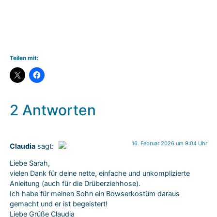
Teilen mit:
2 Antworten
16. Februar 2026 um 9:04 Uhr
Claudia
sagt:
Das „Echte-Person“-Abzeichen!
Liebe Sarah,
Anti-Spam von CleanTalk
vielen Dank für deine nette, einfache und unkomplizierte
Anleitung (auch für die Drüberziehhose).
Ich habe für meinen Sohn ein Bowserkostüm daraus
gemacht und er ist begeistert!
Liebe Grüße Claudia