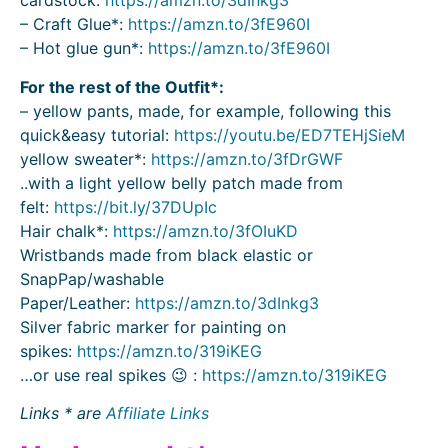
cardstock:
https://amzn.to/3dInkg3
– Craft Glue*:
https://amzn.to/3fE960I
– Hot glue gun*:
https://amzn.to/3fE960I
For the rest of the Outfit*:
– yellow pants, made, for example, following this
quick&easy tutorial:
https://youtu.be/ED7TEHjSieM
yellow sweater*:
https://amzn.to/3fDrGWF
..with a light yellow belly patch made from
felt:
https://bit.ly/37DUpIc
Hair chalk*:
https://amzn.to/3fOIuKD
Wristbands made from black elastic or
SnapPap/washable
Paper/Leather:
https://amzn.to/3dInkg3
Silver fabric marker for painting on
spikes:
https://amzn.to/319iKEG
…or use real spikes 😉 :
https://amzn.to/319iKEG
Links * are
Affiliate Links