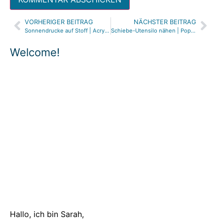
VORHERIGER BEITRAG
NÄCHSTER BEITRAG
Sonnendrucke auf Stoff | Acryl Sonnendruck Sonnenbatik | Sun Prints | DIY Anleitung
Schiebe-Utensilo nähen | Pop Up Pencil Case | DIY Slider Pencil Case
Welcome!
Hallo, ich bin Sarah,