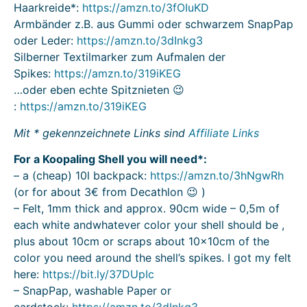
Haarkreide*:
https://amzn.to/3fOIuKD
Armbänder z.B. aus Gummi oder schwarzem SnapPap
oder Leder:
https://amzn.to/3dInkg3
Silberner Textilmarker zum Aufmalen der
Spikes:
https://amzn.to/319iKEG
…oder eben echte Spitznieten 😉
:
https://amzn.to/319iKEG
Mit * gekennzeichnete Links sind
Affiliate Links
For a Koopaling Shell you will need*:
– a (cheap) 10l backpack:
https://amzn.to/3hNgwRh
(or for about 3€ from Decathlon 😉 )
– Felt, 1mm thick and approx. 90cm wide – 0,5m of
each white andwhatever color your shell should be ,
plus about 10cm or scraps about 10x10cm of the
color you need around the shell’s spikes. I got my felt
here:
https://bit.ly/37DUpIc
– SnapPap, washable Paper or