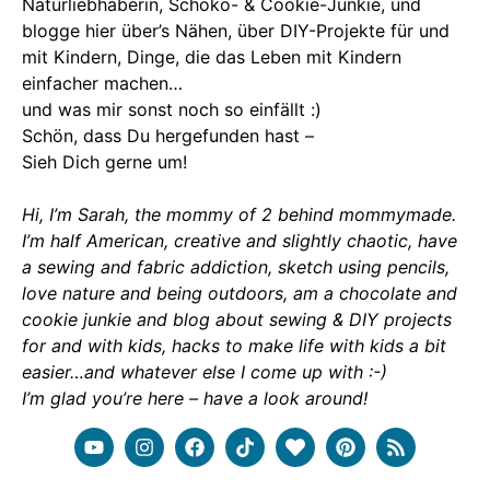
Naturliebhaberin, Schoko- & Cookie-Junkie, und
blogge hier über’s Nähen, über DIY-Projekte für und
mit Kindern, Dinge, die das Leben mit Kindern
einfacher machen…
und was mir sonst noch so einfällt :)
Schön, dass Du hergefunden hast –
Sieh Dich gerne um!
Hi, I’m Sarah, the mommy of 2 behind mommymade.
I’m half American, creative and slightly chaotic, have
a sewing and fabric addiction, sketch using pencils,
love nature and being outdoors, am a chocolate and
cookie junkie and blog about sewing & DIY projects
for and with kids, hacks to make life with kids a bit
easier…and whatever else I come up with :-)
I’m glad you’re here – have a look around!