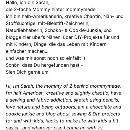
Hallo, ich bin Sarah,
die 2-fache Mommy hinter mommymade.
Ich bin halb-Amerikanerin, kreative Chaotin, Näh- und
Stoffsüchtige, mit-Bleistift-Zeichnerin,
Naturliebhaberin, Schoko- & Cookie-Junkie, und
blogge hier über’s Nähen, über DIY-Projekte für und
mit Kindern, Dinge, die das Leben mit Kindern
einfacher machen…
und was mir sonst noch so einfällt :)
Schön, dass Du hergefunden hast –
Sieh Dich gerne um!
Hi, I’m Sarah, the mommy of 2 behind mommymade.
I’m half American, creative and slightly chaotic, have
a sewing and fabric addiction, sketch using pencils,
love nature and being outdoors, am a chocolate and
cookie junkie and blog about sewing & DIY projects
for and with kids, hacks to make life with kids a bit
easier…and whatever else I come up with :-)