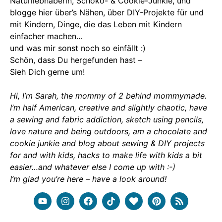
Naturliebhaberin, Schoko- & Cookie-Junkie, und
blogge hier über’s Nähen, über DIY-Projekte für und
mit Kindern, Dinge, die das Leben mit Kindern
einfacher machen…
und was mir sonst noch so einfällt :)
Schön, dass Du hergefunden hast –
Sieh Dich gerne um!
Hi, I’m Sarah, the mommy of 2 behind mommymade.
I’m half American, creative and slightly chaotic, have
a sewing and fabric addiction, sketch using pencils,
love nature and being outdoors, am a chocolate and
cookie junkie and blog about sewing & DIY projects
for and with kids, hacks to make life with kids a bit
easier…and whatever else I come up with :-)
I’m glad you’re here – have a look around!