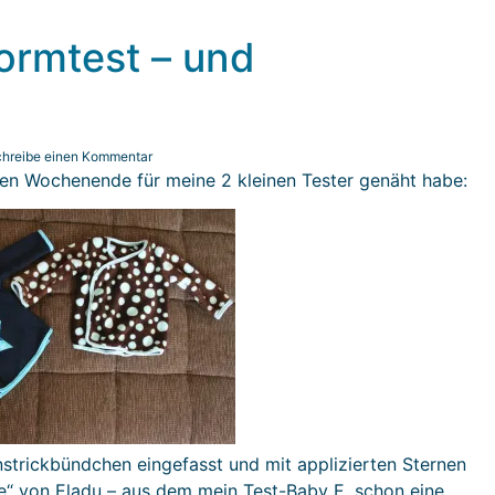
ormtest – und
hreibe einen Kommentar
nen Wochenende für meine 2 kleinen Tester genäht habe:
nstrickbündchen eingefasst und mit applizierten Sternen
e“ von Eladu – aus dem mein Test-Baby E. schon eine