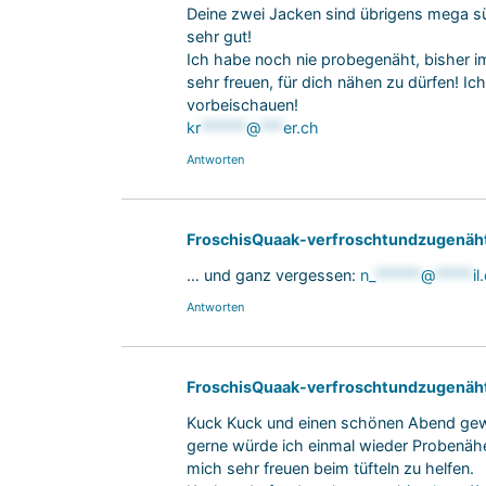
Deine zwei Jacken sind übrigens mega s
sehr gut!
Ich habe noch nie probegenäht, bisher 
sehr freuen, für dich nähen zu dürfen! Ic
vorbeischauen!
kr
******
@
***
er.ch
Antworten
FroschisQuaak-verfroschtundzugenäh
… und ganz vergessen:
n_
******
@
*****
il
Antworten
FroschisQuaak-verfroschtundzugenäh
Kuck Kuck und einen schönen Abend ge
gerne würde ich einmal wieder Probenähen
mich sehr freuen beim tüfteln zu helfen.