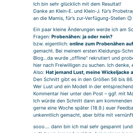
Ich bin sehr glücklich mit dem Resultat!
Danke an Klein-E. und Klein-J. für’s Probet
an die Mamis, für’s zur-Verfügung-Stellen 😉
Ein paar kleine Änderungen werde ich am Sc
Fragen:
Probenähen: ja oder nein?
bzw. eigentlich:
online zum Probenähen aufr
gemacht. Bei meinem ersten Kleidungs-Schni
Blog…da wurde „offline“ rekrutiert und prob
hier nach Freiwilligen zu suchen. Ich denke, 
Also:
Hat jemand Lust, meine Wickeljacke 
Den Schnitt gibt es in den Größen 56 bis 86
Wer Lust und ein Modell in der entsprechend
Kommentar hier unter den Post – ggf. mit Mai
Ich würde den Schnitt dann am kommenden M
gerne eine Woche später (18.9.) euer Feedb
unkenntlich gemacht, aber bitte mit vernün
sooo…. dann bin ich mal sehr gespannt (und