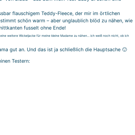
assbar flauschigem Teddy-Fleece, der mir im örtlichen
 Bestimmt schön warm – aber unglaublich blöd zu nähen, wie
nittkanten fusselt ohne Ende!
 eine weitere Wickeljacke für meine kleine Madame zu nähen… ich weiß noch nicht, ob ich
Mama gut an. Und das ist ja schließlich die Hauptsache 🙂
inen Testern: