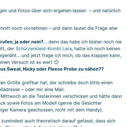
ragen und Fotos-über-sich-ergehen-lassen – und natürlich
hnitt noch vornehmen – und dann lautet die Frage aller
ufen, ja oder nein?
… denn das habe ich bisher noch nie
tt, der
Schürzenkleid-Kombi Lara
, hatte ich noch keinen
egenäht… und jetzt frage ich mich, ob das klappen kann,
einen Versuch ist es wert 🙂
aus Sweat, Nicky oder Fleece Probe zu nähen??
.
en Größe greifbar hat, der schreibe doch bitte einen
ladresse – oder mir eine Mail.
ittwoch an die Testerinnen verschicken und hätte dann
ack sowie Fotos am Modell (gerne die Gesichter
ftiger Kamera geschossen, nicht mit dem Handy).
 zumindest auch theoretisch darauf gefasst, dass sich