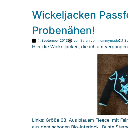
Wickeljacken Passf
Probenähen!
4. September 2013
von
Sarah von mommymade
Sc
Hier die Wickeljacken, die ich am vergange
Links: Größe 68. Aus blauem Fleece, mit Fei
aus dem schönen Bio-Interlock „Bunte Stern