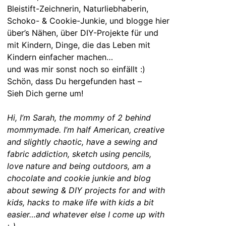
Bleistift-Zeichnerin, Naturliebhaberin,
Schoko- & Cookie-Junkie, und blogge hier
über’s Nähen, über DIY-Projekte für und
mit Kindern, Dinge, die das Leben mit
Kindern einfacher machen…
und was mir sonst noch so einfällt :)
Schön, dass Du hergefunden hast –
Sieh Dich gerne um!
Hi, I’m Sarah, the mommy of 2 behind
mommymade. I’m half American, creative
and slightly chaotic, have a sewing and
fabric addiction, sketch using pencils,
love nature and being outdoors, am a
chocolate and cookie junkie and blog
about sewing & DIY projects for and with
kids, hacks to make life with kids a bit
easier…and whatever else I come up with