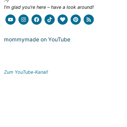
:-)
I’m glad you’re here – have a look around!
mommymade on YouTube
Zum YouTube-Kanal!