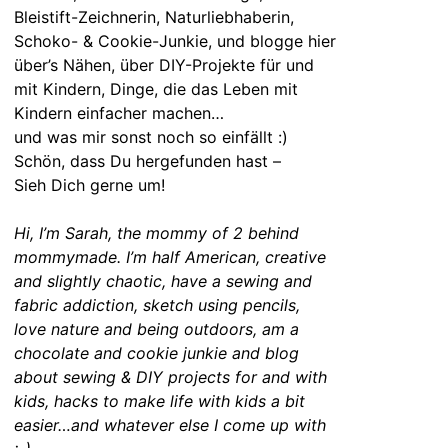
Bleistift-Zeichnerin, Naturliebhaberin,
Schoko- & Cookie-Junkie, und blogge hier
über’s Nähen, über DIY-Projekte für und
mit Kindern, Dinge, die das Leben mit
Kindern einfacher machen…
und was mir sonst noch so einfällt :)
Schön, dass Du hergefunden hast –
Sieh Dich gerne um!
Hi, I’m Sarah, the mommy of 2 behind
mommymade. I’m half American, creative
and slightly chaotic, have a sewing and
fabric addiction, sketch using pencils,
love nature and being outdoors, am a
chocolate and cookie junkie and blog
about sewing & DIY projects for and with
kids, hacks to make life with kids a bit
easier…and whatever else I come up with