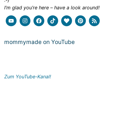
:-)
I’m glad you’re here – have a look around!
mommymade on YouTube
Zum YouTube-Kanal!