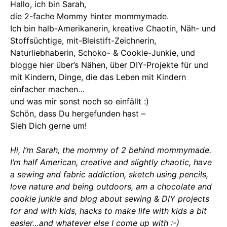
Hallo, ich bin Sarah,
die 2-fache Mommy hinter mommymade.
Ich bin halb-Amerikanerin, kreative Chaotin, Näh- und
Stoffsüchtige, mit-Bleistift-Zeichnerin,
Naturliebhaberin, Schoko- & Cookie-Junkie, und
blogge hier über’s Nähen, über DIY-Projekte für und
mit Kindern, Dinge, die das Leben mit Kindern
einfacher machen…
und was mir sonst noch so einfällt :)
Schön, dass Du hergefunden hast –
Sieh Dich gerne um!
Hi, I’m Sarah, the mommy of 2 behind mommymade.
I’m half American, creative and slightly chaotic, have
a sewing and fabric addiction, sketch using pencils,
love nature and being outdoors, am a chocolate and
cookie junkie and blog about sewing & DIY projects
for and with kids, hacks to make life with kids a bit
easier…and whatever else I come up with :-)