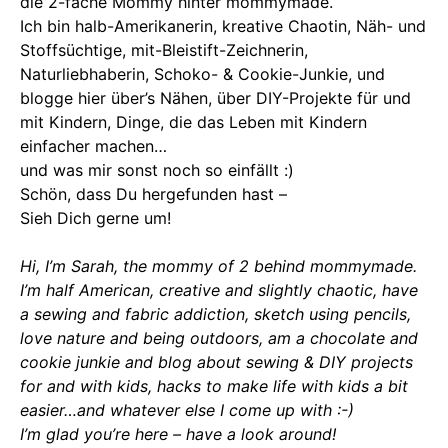
die 2-fache Mommy hinter mommymade.
Ich bin halb-Amerikanerin, kreative Chaotin, Näh- und
Stoffsüchtige, mit-Bleistift-Zeichnerin,
Naturliebhaberin, Schoko- & Cookie-Junkie, und
blogge hier über’s Nähen, über DIY-Projekte für und
mit Kindern, Dinge, die das Leben mit Kindern
einfacher machen…
und was mir sonst noch so einfällt :)
Schön, dass Du hergefunden hast –
Sieh Dich gerne um!
Hi, I’m Sarah, the mommy of 2 behind mommymade.
I’m half American, creative and slightly chaotic, have
a sewing and fabric addiction, sketch using pencils,
love nature and being outdoors, am a chocolate and
cookie junkie and blog about sewing & DIY projects
for and with kids, hacks to make life with kids a bit
easier…and whatever else I come up with :-)
I’m glad you’re here – have a look around!