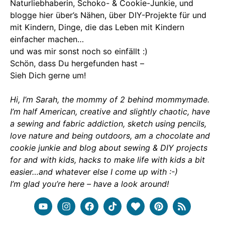
Naturliebhaberin, Schoko- & Cookie-Junkie, und
blogge hier über’s Nähen, über DIY-Projekte für und
mit Kindern, Dinge, die das Leben mit Kindern
einfacher machen…
und was mir sonst noch so einfällt :)
Schön, dass Du hergefunden hast –
Sieh Dich gerne um!
Hi, I’m Sarah, the mommy of 2 behind mommymade.
I’m half American, creative and slightly chaotic, have
a sewing and fabric addiction, sketch using pencils,
love nature and being outdoors, am a chocolate and
cookie junkie and blog about sewing & DIY projects
for and with kids, hacks to make life with kids a bit
easier…and whatever else I come up with :-)
I’m glad you’re here – have a look around!