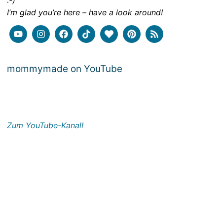
:-)
I’m glad you’re here – have a look around!
mommymade on YouTube
Zum YouTube-Kanal!