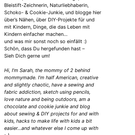
Bleistift-Zeichnerin, Naturliebhaberin,
Schoko- & Cookie-Junkie, und blogge hier
über’s Nähen, über DIY-Projekte für und
mit Kindern, Dinge, die das Leben mit
Kindern einfacher machen…
und was mir sonst noch so einfällt :)
Schön, dass Du hergefunden hast –
Sieh Dich gerne um!
Hi, I’m Sarah, the mommy of 2 behind
mommymade. I’m half American, creative
and slightly chaotic, have a sewing and
fabric addiction, sketch using pencils,
love nature and being outdoors, am a
chocolate and cookie junkie and blog
about sewing & DIY projects for and with
kids, hacks to make life with kids a bit
easier…and whatever else I come up with