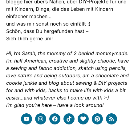
blogge hier über’s Nähen, über DIY-Projekte für und
mit Kindern, Dinge, die das Leben mit Kindern
einfacher machen…
und was mir sonst noch so einfällt :)
Schön, dass Du hergefunden hast –
Sieh Dich gerne um!
Hi, I’m Sarah, the mommy of 2 behind mommymade.
I’m half American, creative and slightly chaotic, have
a sewing and fabric addiction, sketch using pencils,
love nature and being outdoors, am a chocolate and
cookie junkie and blog about sewing & DIY projects
for and with kids, hacks to make life with kids a bit
easier…and whatever else I come up with :-)
I’m glad you’re here – have a look around!