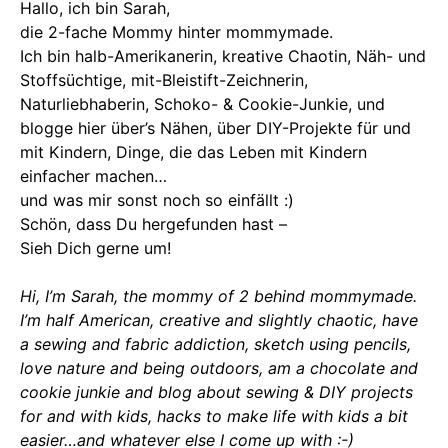
Hallo, ich bin Sarah,
die 2-fache Mommy hinter mommymade.
Ich bin halb-Amerikanerin, kreative Chaotin, Näh- und
Stoffsüchtige, mit-Bleistift-Zeichnerin,
Naturliebhaberin, Schoko- & Cookie-Junkie, und
blogge hier über’s Nähen, über DIY-Projekte für und
mit Kindern, Dinge, die das Leben mit Kindern
einfacher machen…
und was mir sonst noch so einfällt :)
Schön, dass Du hergefunden hast –
Sieh Dich gerne um!
Hi, I’m Sarah, the mommy of 2 behind mommymade.
I’m half American, creative and slightly chaotic, have
a sewing and fabric addiction, sketch using pencils,
love nature and being outdoors, am a chocolate and
cookie junkie and blog about sewing & DIY projects
for and with kids, hacks to make life with kids a bit
easier…and whatever else I come up with :-)