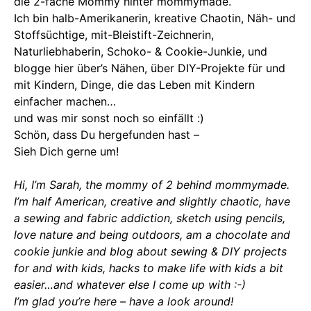
die 2-fache Mommy hinter mommymade.
Ich bin halb-Amerikanerin, kreative Chaotin, Näh- und
Stoffsüchtige, mit-Bleistift-Zeichnerin,
Naturliebhaberin, Schoko- & Cookie-Junkie, und
blogge hier über’s Nähen, über DIY-Projekte für und
mit Kindern, Dinge, die das Leben mit Kindern
einfacher machen…
und was mir sonst noch so einfällt :)
Schön, dass Du hergefunden hast –
Sieh Dich gerne um!
Hi, I’m Sarah, the mommy of 2 behind mommymade.
I’m half American, creative and slightly chaotic, have
a sewing and fabric addiction, sketch using pencils,
love nature and being outdoors, am a chocolate and
cookie junkie and blog about sewing & DIY projects
for and with kids, hacks to make life with kids a bit
easier…and whatever else I come up with :-)
I’m glad you’re here – have a look around!