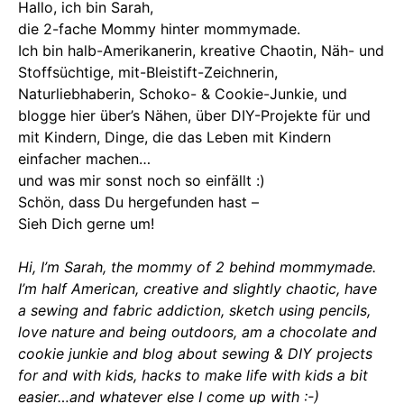
Hallo, ich bin Sarah,
die 2-fache Mommy hinter mommymade.
Ich bin halb-Amerikanerin, kreative Chaotin, Näh- und
Stoffsüchtige, mit-Bleistift-Zeichnerin,
Naturliebhaberin, Schoko- & Cookie-Junkie, und
blogge hier über’s Nähen, über DIY-Projekte für und
mit Kindern, Dinge, die das Leben mit Kindern
einfacher machen…
und was mir sonst noch so einfällt :)
Schön, dass Du hergefunden hast –
Sieh Dich gerne um!
Hi, I’m Sarah, the mommy of 2 behind mommymade.
I’m half American, creative and slightly chaotic, have
a sewing and fabric addiction, sketch using pencils,
love nature and being outdoors, am a chocolate and
cookie junkie and blog about sewing & DIY projects
for and with kids, hacks to make life with kids a bit
easier…and whatever else I come up with :-)