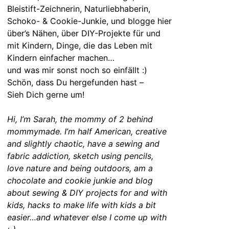
Bleistift-Zeichnerin, Naturliebhaberin,
Schoko- & Cookie-Junkie, und blogge hier
über’s Nähen, über DIY-Projekte für und
mit Kindern, Dinge, die das Leben mit
Kindern einfacher machen…
und was mir sonst noch so einfällt :)
Schön, dass Du hergefunden hast –
Sieh Dich gerne um!
Hi, I’m Sarah, the mommy of 2 behind
mommymade. I’m half American, creative
and slightly chaotic, have a sewing and
fabric addiction, sketch using pencils,
love nature and being outdoors, am a
chocolate and cookie junkie and blog
about sewing & DIY projects for and with
kids, hacks to make life with kids a bit
easier…and whatever else I come up with