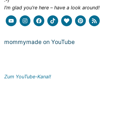
:-)
I’m glad you’re here – have a look around!
mommymade on YouTube
Zum YouTube-Kanal!