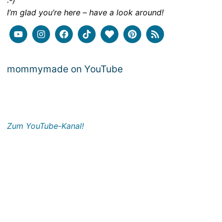
:-)
I’m glad you’re here – have a look around!
mommymade on YouTube
Zum YouTube-Kanal!