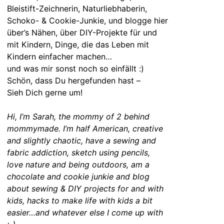
Bleistift-Zeichnerin, Naturliebhaberin,
Schoko- & Cookie-Junkie, und blogge hier
über’s Nähen, über DIY-Projekte für und
mit Kindern, Dinge, die das Leben mit
Kindern einfacher machen…
und was mir sonst noch so einfällt :)
Schön, dass Du hergefunden hast –
Sieh Dich gerne um!
Hi, I’m Sarah, the mommy of 2 behind
mommymade. I’m half American, creative
and slightly chaotic, have a sewing and
fabric addiction, sketch using pencils,
love nature and being outdoors, am a
chocolate and cookie junkie and blog
about sewing & DIY projects for and with
kids, hacks to make life with kids a bit
easier…and whatever else I come up with