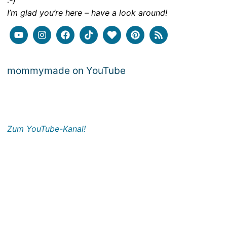
:-)
I’m glad you’re here – have a look around!
mommymade on YouTube
Zum YouTube-Kanal!