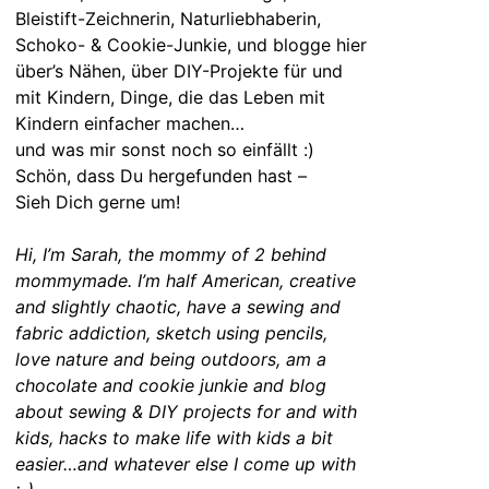
Bleistift-Zeichnerin, Naturliebhaberin,
Schoko- & Cookie-Junkie, und blogge hier
über’s Nähen, über DIY-Projekte für und
mit Kindern, Dinge, die das Leben mit
Kindern einfacher machen…
und was mir sonst noch so einfällt :)
Schön, dass Du hergefunden hast –
Sieh Dich gerne um!
Hi, I’m Sarah, the mommy of 2 behind
mommymade. I’m half American, creative
and slightly chaotic, have a sewing and
fabric addiction, sketch using pencils,
love nature and being outdoors, am a
chocolate and cookie junkie and blog
about sewing & DIY projects for and with
kids, hacks to make life with kids a bit
easier…and whatever else I come up with