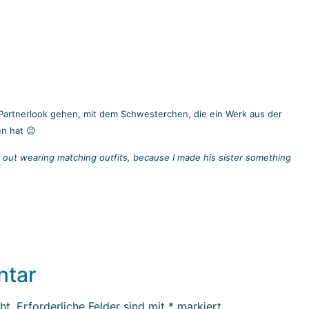
 Partnerlook gehen, mit dem Schwesterchen, die ein Werk aus der
n hat 😉
 out wearing matching outfits, because I made his sister something
ntar
ht.
Erforderliche Felder sind mit
*
markiert