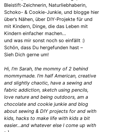
Bleistift-Zeichnerin, Naturliebhaberin,
Schoko- & Cookie-Junkie, und blogge hier
über’s Nähen, über DIY-Projekte für und
mit Kindern, Dinge, die das Leben mit
Kindern einfacher machen…
und was mir sonst noch so einfällt :)
Schön, dass Du hergefunden hast –
Sieh Dich gerne um!
Hi, I’m Sarah, the mommy of 2 behind
mommymade. I’m half American, creative
and slightly chaotic, have a sewing and
fabric addiction, sketch using pencils,
love nature and being outdoors, am a
chocolate and cookie junkie and blog
about sewing & DIY projects for and with
kids, hacks to make life with kids a bit
easier…and whatever else I come up with