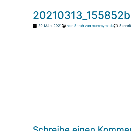
20210313_155852b
29. März 2021
von
Sarah von mommymade
Schrei
Schreibe einen Komme