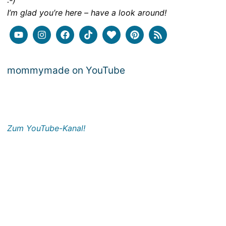
:-)
I’m glad you’re here – have a look around!
mommymade on YouTube
Zum YouTube-Kanal!