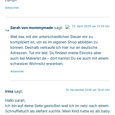
Antworten
22. April 2020 um 21:20 Uhr
Sarah von mommymade
sagt:
Das „Echte-Person“-Abzeichen!
Weil das mit der unterschiedlichen Steuer mir zu
Anti-Spam von CleanTalk
kompliziert ist, um es im eigenen Shop abbilden zu
können. Deshalb verkaufe ich hier nur an deutsche
Adressen. Tut mir leid. Du findest meine Ebooks aber
auch bei Makerist.de – dort kannst Du sie auch mit einem
schweizer Wohnsitz erwerben.
Antworten
15. November 2019 um 19:41 Uhr
irina
sagt:
Hallo sarah,
Ich bin auf deine Seite gestoßen weil ich im netz nach einem
Schnuffeltuch als elefant suchte. Mein Kind hatte es als baby