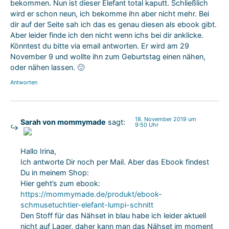
bekommen. Nun ist dieser Elefant total kaputt. Schließlich
wird er schon neun, ich bekomme ihn aber nicht mehr. Bei
dir auf der Seite sah ich das es genau diesen als ebook gibt.
Aber leider finde ich den nicht wenn ichs bei dir anklicke.
Könntest du bitte via email antworten. Er wird am 29
November 9 und wollte ihn zum Geburtstag einen nähen,
oder nähen lassen. 🙁
Antworten
18. November 2019 um
Sarah von mommymade
sagt:
9:50 Uhr
Das „Echte-Person“-Abzeichen!
Hallo Irina,
Anti-Spam von CleanTalk
Ich antworte Dir noch per Mail. Aber das Ebook findest
Du in meinem Shop:
Hier geht’s zum ebook:
https://mommymade.de/produkt/ebook-
schmusetuchtier-elefant-lumpi-schnitt
Den Stoff für das Nähset in blau habe ich leider aktuell
nicht auf Lager, daher kann man das Nähset im moment