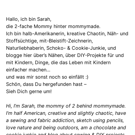
Hallo, ich bin Sarah,
die 2-fache Mommy hinter mommymade.
Ich bin halb-Amerikanerin, kreative Chaotin, Näh- und
Stoffsüchtige, mit-Bleistift-Zeichnerin,
Naturliebhaberin, Schoko- & Cookie-Junkie, und
blogge hier über’s Nähen, über DIY-Projekte für und
mit Kindern, Dinge, die das Leben mit Kindern
einfacher machen…
und was mir sonst noch so einfällt :)
Schön, dass Du hergefunden hast –
Sieh Dich gerne um!
Hi, I’m Sarah, the mommy of 2 behind mommymade.
I’m half American, creative and slightly chaotic, have
a sewing and fabric addiction, sketch using pencils,
love nature and being outdoors, am a chocolate and
cookie junkie and blog about sewing & DIY projects