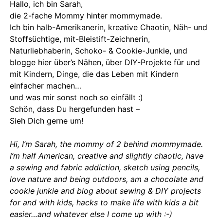
Hallo, ich bin Sarah,
die 2-fache Mommy hinter mommymade.
Ich bin halb-Amerikanerin, kreative Chaotin, Näh- und
Stoffsüchtige, mit-Bleistift-Zeichnerin,
Naturliebhaberin, Schoko- & Cookie-Junkie, und
blogge hier über’s Nähen, über DIY-Projekte für und
mit Kindern, Dinge, die das Leben mit Kindern
einfacher machen…
und was mir sonst noch so einfällt :)
Schön, dass Du hergefunden hast –
Sieh Dich gerne um!
Hi, I’m Sarah, the mommy of 2 behind mommymade.
I’m half American, creative and slightly chaotic, have
a sewing and fabric addiction, sketch using pencils,
love nature and being outdoors, am a chocolate and
cookie junkie and blog about sewing & DIY projects
for and with kids, hacks to make life with kids a bit
easier…and whatever else I come up with :-)