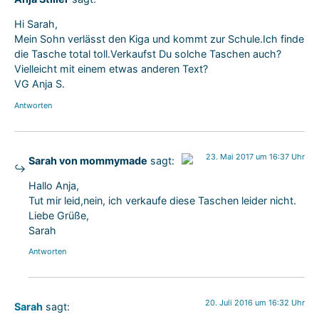
Hi Sarah,
Mein Sohn verlässt den Kiga und kommt zur Schule.Ich finde
die Tasche total toll.Verkaufst Du solche Taschen auch?
Vielleicht mit einem etwas anderen Text?
VG Anja S.
Antworten
23. Mai 2017 um 16:37 Uhr
Sarah von mommymade
sagt:
Das „Echte-Person“-Abzeichen!
Hallo Anja,
Anti-Spam von CleanTalk
Tut mir leid,nein, ich verkaufe diese Taschen leider nicht.
Liebe Grüße,
Sarah
Antworten
20. Juli 2016 um 16:32 Uhr
Sarah
sagt: