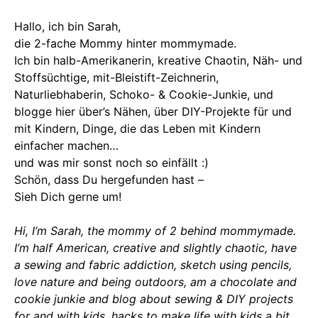
Hallo, ich bin Sarah,
die 2-fache Mommy hinter mommymade.
Ich bin halb-Amerikanerin, kreative Chaotin, Näh- und
Stoffsüchtige, mit-Bleistift-Zeichnerin,
Naturliebhaberin, Schoko- & Cookie-Junkie, und
blogge hier über’s Nähen, über DIY-Projekte für und
mit Kindern, Dinge, die das Leben mit Kindern
einfacher machen…
und was mir sonst noch so einfällt :)
Schön, dass Du hergefunden hast –
Sieh Dich gerne um!
Hi, I’m Sarah, the mommy of 2 behind mommymade.
I’m half American, creative and slightly chaotic, have
a sewing and fabric addiction, sketch using pencils,
love nature and being outdoors, am a chocolate and
cookie junkie and blog about sewing & DIY projects
for and with kids, hacks to make life with kids a bit