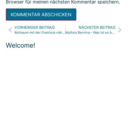
Browser für meinen nächsten Kommentar speichern.
VORHERIGER BEITRAG
NÄCHSTER BEITRAG
Alternative:
Rollsaum mit der Overlock nähen | Umbau zum Rollsaum an verschiedenen Modelle | Nähanleitung
Mythos Bernina – Was ist so besonders an Bernina Nähmaschinen? Warum ist Bernina so teuer?
Welcome!