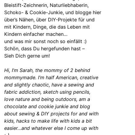
Bleistift-Zeichnerin, Naturliebhaberin,
Schoko- & Cookie-Junkie, und blogge hier
über’s Nähen, über DIY-Projekte für und
mit Kindern, Dinge, die das Leben mit
Kindern einfacher machen…
und was mir sonst noch so einfällt :)
Schön, dass Du hergefunden hast –
Sieh Dich gerne um!
Hi, I’m Sarah, the mommy of 2 behind
mommymade. I’m half American, creative
and slightly chaotic, have a sewing and
fabric addiction, sketch using pencils,
love nature and being outdoors, am a
chocolate and cookie junkie and blog
about sewing & DIY projects for and with
kids, hacks to make life with kids a bit
easier…and whatever else I come up with