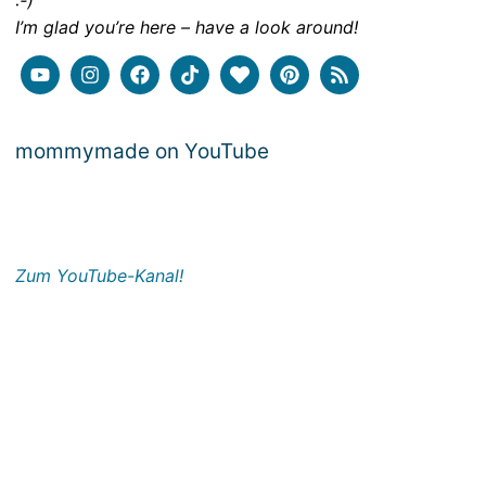
:-)
I’m glad you’re here – have a look around!
mommymade on YouTube
Zum YouTube-Kanal!