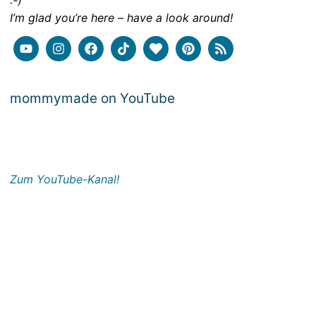
:-)
I’m glad you’re here – have a look around!
mommymade on YouTube
Zum YouTube-Kanal!