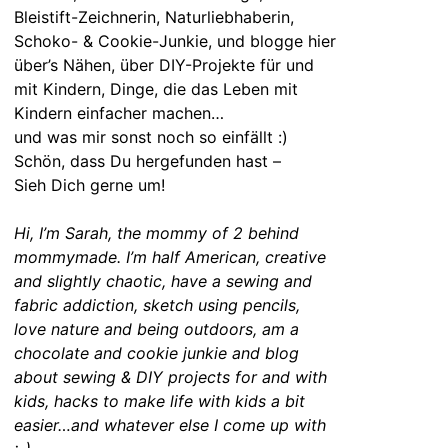
Bleistift-Zeichnerin, Naturliebhaberin,
Schoko- & Cookie-Junkie, und blogge hier
über’s Nähen, über DIY-Projekte für und
mit Kindern, Dinge, die das Leben mit
Kindern einfacher machen…
und was mir sonst noch so einfällt :)
Schön, dass Du hergefunden hast –
Sieh Dich gerne um!
Hi, I’m Sarah, the mommy of 2 behind
mommymade. I’m half American, creative
and slightly chaotic, have a sewing and
fabric addiction, sketch using pencils,
love nature and being outdoors, am a
chocolate and cookie junkie and blog
about sewing & DIY projects for and with
kids, hacks to make life with kids a bit
easier…and whatever else I come up with