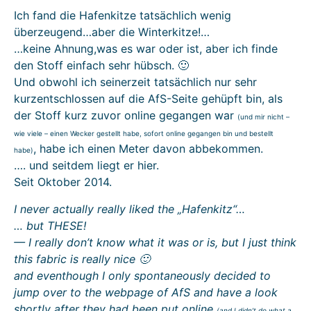
Ich fand die Hafenkitze tatsächlich wenig
überzeugend…aber die Winterkitze!…
…keine Ahnung,was es war oder ist, aber ich finde
den Stoff einfach sehr hübsch. 🙂
Und obwohl ich seinerzeit tatsächlich nur sehr
kurzentschlossen auf die AfS-Seite gehüpft bin, als
der Stoff kurz zuvor online gegangen war
(und mir nicht –
wie viele – einen Wecker gestellt habe, sofort online gegangen bin und bestellt
, habe ich einen Meter davon abbekommen.
habe)
…. und seitdem liegt er hier.
Seit Oktober 2014.
I never actually really liked the „Hafenkitz“…
… but THESE!
— I really don’t know what it was or is, but I just think
this fabric is really nice 🙂
and eventhough I only spontaneously decided to
jump over to the webpage of AfS and have a look
shortly after they had been put online
(and I didn’t do what a