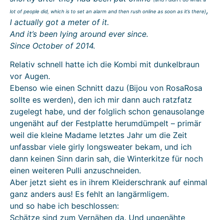
,
lot of people did, which is to set an alarm and then rush online as soon as it’s there)
I actually got a meter of it.
And it’s been lying around ever since.
Since October of 2014.
Relativ schnell hatte ich die Kombi mit dunkelbraun
vor Augen.
Ebenso wie einen Schnitt dazu (Bijou von RosaRosa
sollte es werden), den ich mir dann auch ratzfatz
zugelegt habe, und der folglich schon genausolange
ungenäht auf der Festplatte herumdümpelt – primär
weil die kleine Madame letztes Jahr um die Zeit
unfassbar viele girly longsweater bekam, und ich
dann keinen Sinn darin sah, die Winterkitze für noch
einen weiteren Pulli anzuschneiden.
Aber jetzt sieht es in ihrem Kleiderschrank auf einmal
ganz anders aus! Es fehlt an langärmligem.
und so habe ich beschlossen:
Schätze sind zum Vernähen da. Und ungenähte