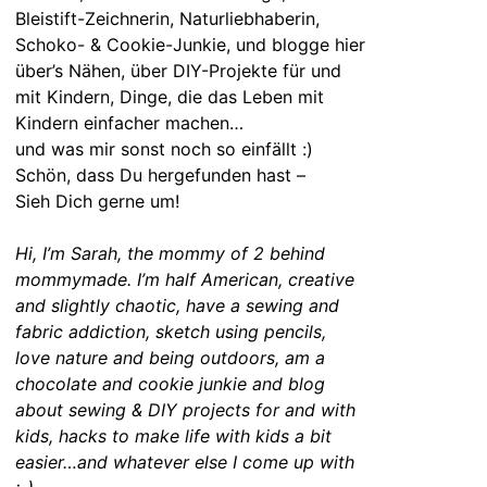
Bleistift-Zeichnerin, Naturliebhaberin,
Schoko- & Cookie-Junkie, und blogge hier
über’s Nähen, über DIY-Projekte für und
mit Kindern, Dinge, die das Leben mit
Kindern einfacher machen…
und was mir sonst noch so einfällt :)
Schön, dass Du hergefunden hast –
Sieh Dich gerne um!
Hi, I’m Sarah, the mommy of 2 behind
mommymade. I’m half American, creative
and slightly chaotic, have a sewing and
fabric addiction, sketch using pencils,
love nature and being outdoors, am a
chocolate and cookie junkie and blog
about sewing & DIY projects for and with
kids, hacks to make life with kids a bit
easier…and whatever else I come up with