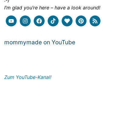
:-)
I’m glad you’re here – have a look around!
mommymade on YouTube
Zum YouTube-Kanal!