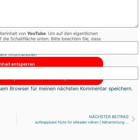
lterinhalt von
YouTube
. Um auf den eigentlichen
uf die Schaltfläche unten. Bitte beachten Sie, dass
ittanbieter weitergegeben werden.
ehr Informationen
Inhalt entsperren
ce akzeptieren und Inhalte entsperren
sem Browser für meinen nächsten Kommentar speichern.
NÄCHSTER BEITRAG
aufklappbare Hülle für eReader nähen | Nähanleitung | Tolino oder Kindle