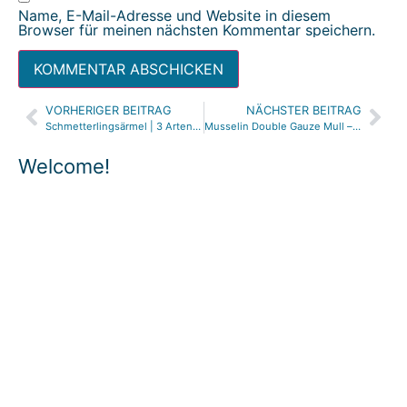
Name, E-Mail-Adresse und Website in diesem
Browser für meinen nächsten Kommentar speichern.
VORHERIGER BEITRAG
NÄCHSTER BEITRAG
Alternative:
Schmetterlingsärmel | 3 Arten Flügelärmel nähen | Flügelärmel konstruieren | SHIRT HACKS
Musselin Double Gauze Mull – was ist das ? und worauf achten beim Verarbeiten und Nähen
Welcome!