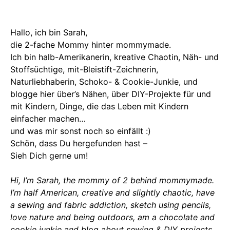
Hallo, ich bin Sarah,
die 2-fache Mommy hinter mommymade.
Ich bin halb-Amerikanerin, kreative Chaotin, Näh- und
Stoffsüchtige, mit-Bleistift-Zeichnerin,
Naturliebhaberin, Schoko- & Cookie-Junkie, und
blogge hier über’s Nähen, über DIY-Projekte für und
mit Kindern, Dinge, die das Leben mit Kindern
einfacher machen…
und was mir sonst noch so einfällt :)
Schön, dass Du hergefunden hast –
Sieh Dich gerne um!
Hi, I’m Sarah, the mommy of 2 behind mommymade.
I’m half American, creative and slightly chaotic, have
a sewing and fabric addiction, sketch using pencils,
love nature and being outdoors, am a chocolate and
cookie junkie and blog about sewing & DIY projects